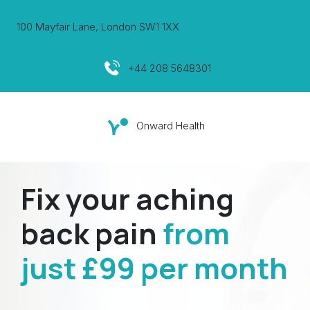
100 Mayfair Lane, London SW1 1XX
+44 208 5648301
Onward Health
Fix your aching
back pain
from
just £99 per month