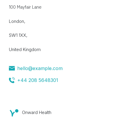
1
00 Mayfair Lane
London,
SW1 1XX,
United Kingdom
hello@example.com
+44 208 5648301
Onward Health